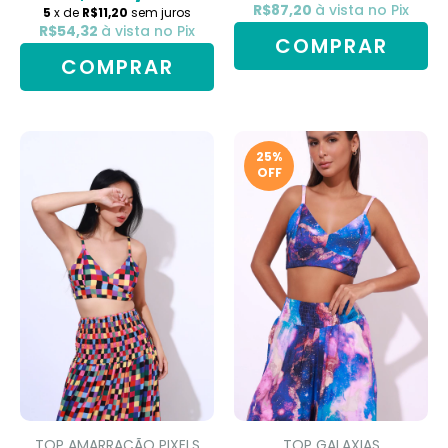
R$87,20
à vista no Pix
5
x de
R$11,20
sem juros
R$54,32
à vista no Pix
COMPRAR
COMPRAR
25
%
OFF
TOP AMARRAÇÃO PIXELS
TOP GALAXIAS