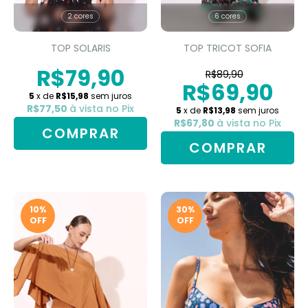
2 cores
6 cores
TOP SOLARIS
TOP TRICOT SOFIA
R$79,90
R$89,90
R$69,90
5
x de
R$15,98
sem juros
R$77,50
à vista no Pix
5
x de
R$13,98
sem juros
R$67,80
à vista no Pix
COMPRAR
COMPRAR
10
%
30
%
OFF
OFF