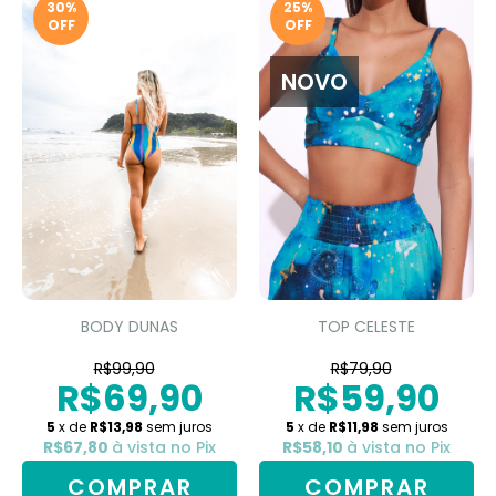
30
%
25
%
OFF
OFF
NOVO
BODY DUNAS
TOP CELESTE
R$99,90
R$79,90
R$69,90
R$59,90
5
x de
R$13,98
sem juros
5
x de
R$11,98
sem juros
R$67,80
à vista no Pix
R$58,10
à vista no Pix
COMPRAR
COMPRAR