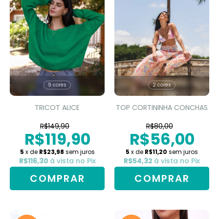
9 cores
2 cores
TRICOT ALICE
TOP CORTININHA CONCHAS
R$149,90
R$80,00
R$119,90
R$56,00
5
x de
R$23,98
sem juros
5
x de
R$11,20
sem juros
R$116,30
à vista no Pix
R$54,32
à vista no Pix
COMPRAR
COMPRAR