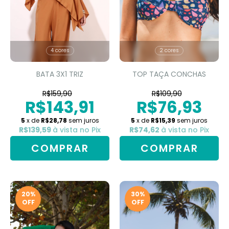
4 cores
2 cores
BATA 3X1 TRIZ
TOP TAÇA CONCHAS
R$159,90
R$109,90
R$143,91
R$76,93
5
x de
R$28,78
sem juros
5
x de
R$15,39
sem juros
R$139,59
à vista no Pix
R$74,62
à vista no Pix
COMPRAR
COMPRAR
20
%
30
%
OFF
OFF