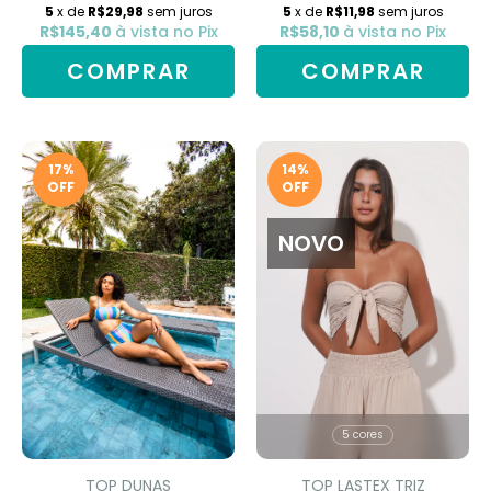
5
x de
R$29,98
sem juros
5
x de
R$11,98
sem juros
R$145,40
à vista no Pix
R$58,10
à vista no Pix
COMPRAR
COMPRAR
17
%
14
%
OFF
OFF
NOVO
5 cores
TOP DUNAS
TOP LASTEX TRIZ