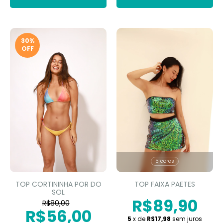
30
%
OFF
5 cores
TOP CORTININHA POR DO
TOP FAIXA PAETES
SOL
R$89,90
R$80,00
R$56,00
5
x de
R$17,98
sem juros