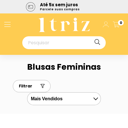
Até 5x sem juros
Promoç
Parcele suas compras
Até 50% of
0
Blusas Femininas
Filtrar