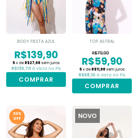
BODY FIESTA AZUL
TOP ASTRAL
R$139,90
R$79,90
R$59,90
5
x de
R$27,98
sem juros
R$135,70
à vista no Pix
5
x de
R$11,98
sem juros
R$58,10
à vista no Pix
COMPRAR
COMPRAR
30
%
NOVO
OFF