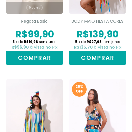
5 cores
Regata Basic
BODY MAIO FIESTA CORES
R$99,90
R$139,90
5
x de
R$19,98
sem juros
5
x de
R$27,98
sem juros
R$96,90
à vista no Pix
R$135,70
à vista no Pix
COMPRAR
25
%
OFF