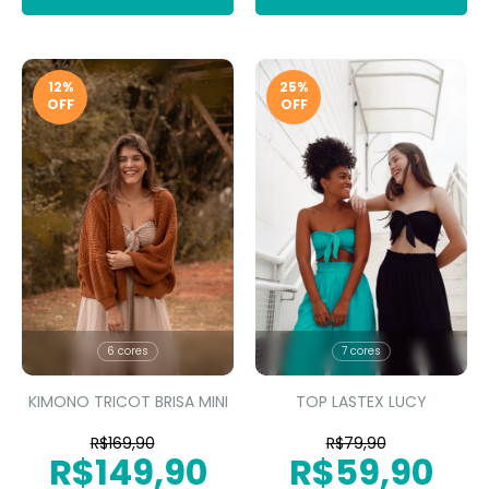
12
%
25
%
OFF
OFF
6 cores
7 cores
KIMONO TRICOT BRISA MINI
TOP LASTEX LUCY
R$169,90
R$79,90
R$149,90
R$59,90