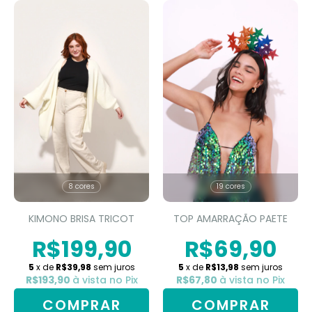
8 cores
19 cores
KIMONO BRISA TRICOT
TOP AMARRAÇÃO PAETE
R$199,90
R$69,90
5
x de
R$39,98
sem juros
5
x de
R$13,98
sem juros
R$193,90
à vista no Pix
R$67,80
à vista no Pix
COMPRAR
COMPRAR