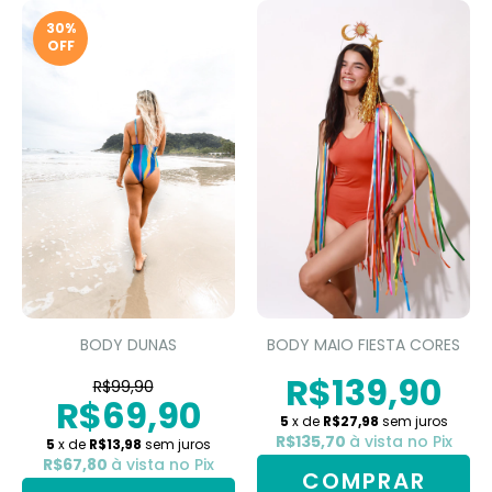
30
%
OFF
BODY DUNAS
BODY MAIO FIESTA CORES
R$139,90
R$99,90
R$69,90
5
x de
R$27,98
sem juros
R$135,70
à vista no Pix
5
x de
R$13,98
sem juros
R$67,80
à vista no Pix