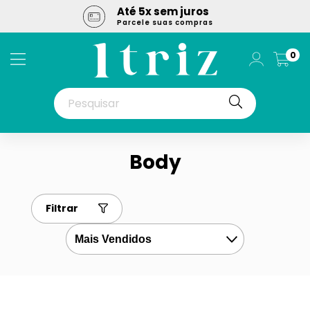
Até 5x sem juros
l
Parcele suas compras
0
Body
Filtrar