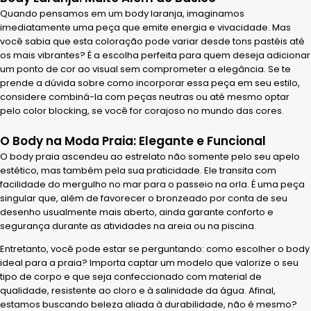
Quando pensamos em um body laranja, imaginamos
imediatamente uma peça que emite energia e vivacidade. Mas
você sabia que esta coloração pode variar desde tons pastéis até
os mais vibrantes? É a escolha perfeita para quem deseja adicionar
um ponto de cor ao visual sem comprometer a elegância. Se te
prende a dúvida sobre como incorporar essa peça em seu estilo,
considere combiná-la com peças neutras ou até mesmo optar
pelo color blocking, se você for corajoso no mundo das cores.
O Body na Moda Praia: Elegante e Funcional
O body praia ascendeu ao estrelato não somente pelo seu apelo
estético, mas também pela sua praticidade. Ele transita com
facilidade do mergulho no mar para o passeio na orla. É uma peça
singular que, além de favorecer o bronzeado por conta de seu
desenho usualmente mais aberto, ainda garante conforto e
segurança durante as atividades na areia ou na piscina.
Entretanto, você pode estar se perguntando: como escolher o body
ideal para a praia? Importa captar um modelo que valorize o seu
tipo de corpo e que seja confeccionado com material de
qualidade, resistente ao cloro e à salinidade da água. Afinal,
estamos buscando beleza aliada à durabilidade, não é mesmo?