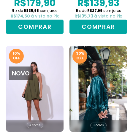
R$179,90
R$139,93
5
x de
R$35,98
sem juros
5
x de
R$27,99
sem juros
R$174,50
à vista no Pix
R$135,73
à vista no Pix
COMPRAR
COMPRAR
10
%
30
%
OFF
OFF
NOVO
4 cores
3 cores