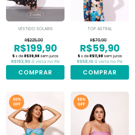
2 cores
VESTIDO SOLARIS
TOP ASTRAL
R$225,00
R$79,90
R$199,90
R$59,90
5
x de
R$39,98
sem juros
5
x de
R$11,98
sem juros
R$193,90
à vista no Pix
R$58,10
à vista no Pix
COMPRAR
COMPRAR
30
%
30
%
OFF
OFF