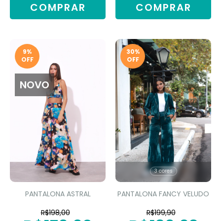
COMPRAR
COMPRAR
9
%
30
%
OFF
OFF
NOVO
3 cores
PANTALONA ASTRAL
PANTALONA FANCY VELUDO
R$198,00
R$199,90