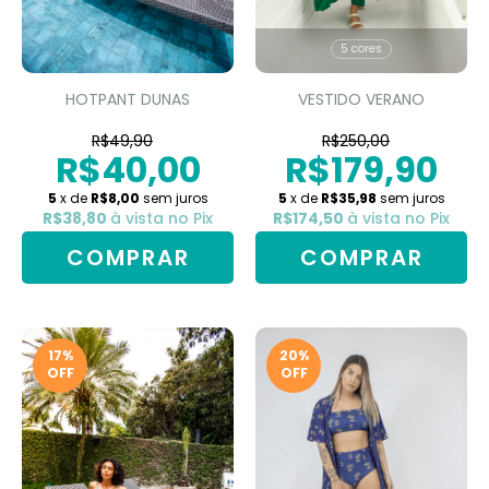
5 cores
HOTPANT DUNAS
VESTIDO VERANO
R$49,90
R$250,00
R$40,00
R$179,90
5
x de
R$8,00
sem juros
5
x de
R$35,98
sem juros
R$38,80
à vista no Pix
R$174,50
à vista no Pix
COMPRAR
COMPRAR
17
%
20
%
OFF
OFF