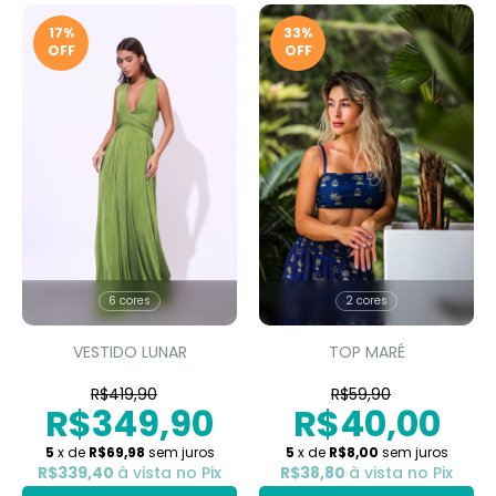
17
%
33
%
OFF
OFF
6 cores
2 cores
VESTIDO LUNAR
TOP MARÉ
R$419,90
R$59,90
R$349,90
R$40,00
5
x de
R$69,98
sem juros
5
x de
R$8,00
sem juros
R$339,40
à vista no Pix
R$38,80
à vista no Pix