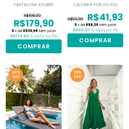
PANTALONA SOLARIS
CALCINHA POR DO SOL
R$41,93
R$198,00
R$59,90
R$179,90
5
x de
R$8,39
sem juros
R$40,67
à vista no Pix
5
x de
R$35,98
sem juros
R$174,50
à vista no Pix
COMPRAR
COMPRAR
20
%
28
%
OFF
OFF