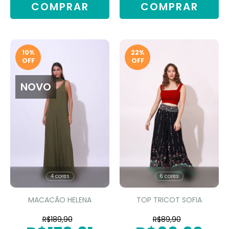
COMPRAR
COMPRAR
10
%
22
%
OFF
OFF
NOVO
4 cores
6 cores
MACACÃO HELENA
TOP TRICOT SOFIA
R$189,90
R$89,90