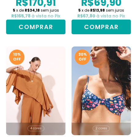
R$170,91
R$69,90
5
x de
R$34,18
sem juros
5
x de
R$13,98
sem juros
R$165,78
à vista no Pix
R$67,80
à vista no Pix
COMPRAR
COMPRAR
10
%
30
%
OFF
OFF
4 cores
2 cores