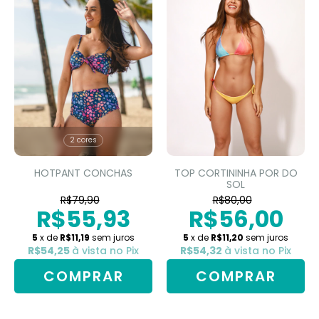
2 cores
HOTPANT CONCHAS
TOP CORTININHA POR DO
SOL
R$79,90
R$80,00
R$55,93
R$56,00
5
x de
R$11,19
sem juros
5
x de
R$11,20
sem juros
R$54,25
à vista no Pix
R$54,32
à vista no Pix
COMPRAR
COMPRAR