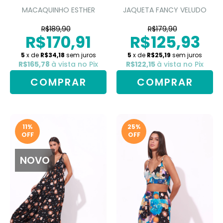
MACAQUINHO ESTHER
JAQUETA FANCY VELUDO
R$189,90
R$179,90
R$170,91
R$125,93
5
x de
R$34,18
sem juros
5
x de
R$25,19
sem juros
R$165,78
à vista no Pix
R$122,15
à vista no Pix
COMPRAR
COMPRAR
11
%
25
%
OFF
OFF
NOVO