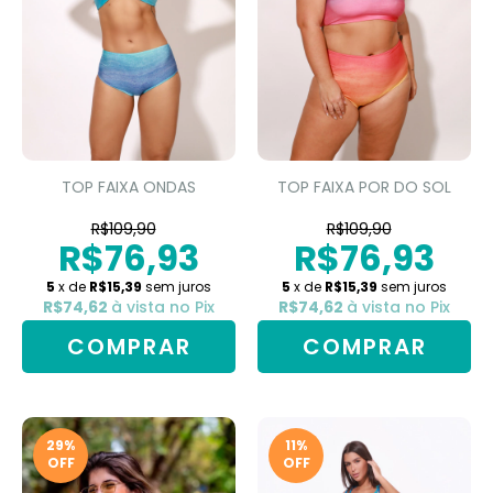
TOP FAIXA ONDAS
TOP FAIXA POR DO SOL
R$109,90
R$109,90
R$76,93
R$76,93
5
x de
R$15,39
sem juros
5
x de
R$15,39
sem juros
R$74,62
à vista no Pix
R$74,62
à vista no Pix
COMPRAR
COMPRAR
29
%
11
%
OFF
OFF