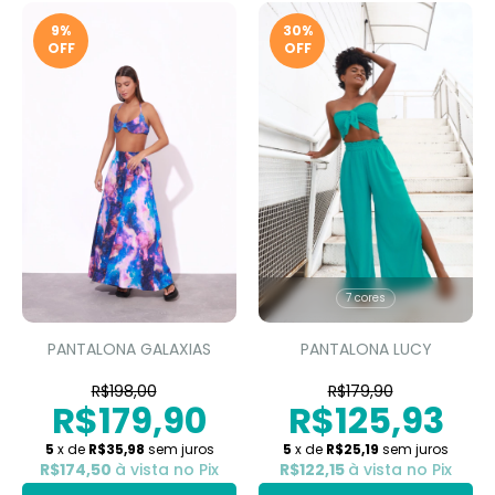
9
%
30
%
OFF
OFF
7 cores
PANTALONA GALAXIAS
PANTALONA LUCY
R$198,00
R$179,90
R$179,90
R$125,93
5
x de
R$35,98
sem juros
5
x de
R$25,19
sem juros
R$174,50
à vista no Pix
R$122,15
à vista no Pix