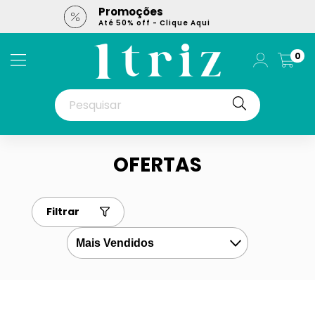
s
5% OFF no Cupom
 Clique Aqui
Cupom: PRIMEIRACOMPRA
0
OFERTAS
Filtrar