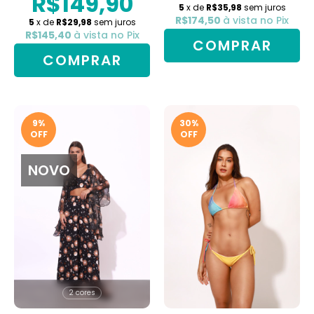
R$149,90
5
x de
R$35,98
sem juros
R$174,50
à vista no Pix
5
x de
R$29,98
sem juros
R$145,40
à vista no Pix
COMPRAR
COMPRAR
9
%
30
%
OFF
OFF
NOVO
2 cores