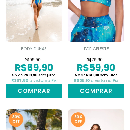
BODY DUNAS
TOP CELESTE
R$99,90
R$79,90
R$69,90
R$59,90
5
x de
R$13,98
sem juros
5
x de
R$11,98
sem juros
R$67,80
à vista no Pix
R$58,10
à vista no Pix
COMPRAR
COMPRAR
30
%
30
%
OFF
OFF