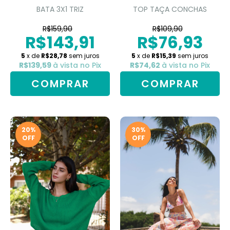
BATA 3X1 TRIZ
TOP TAÇA CONCHAS
R$159,90
R$109,90
R$143,91
R$76,93
5
x de
R$28,78
sem juros
5
x de
R$15,39
sem juros
R$139,59
à vista no Pix
R$74,62
à vista no Pix
COMPRAR
COMPRAR
20
%
30
%
OFF
OFF