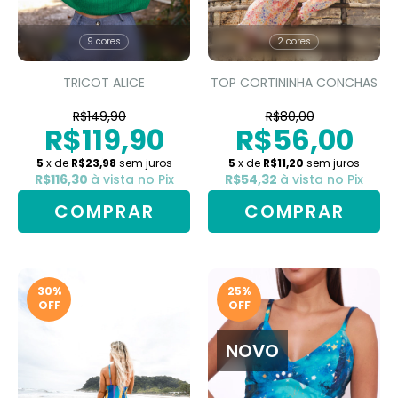
9 cores
2 cores
TRICOT ALICE
TOP CORTININHA CONCHAS
R$149,90
R$80,00
R$119,90
R$56,00
5
x de
R$23,98
sem juros
5
x de
R$11,20
sem juros
R$116,30
à vista no Pix
R$54,32
à vista no Pix
COMPRAR
COMPRAR
30
%
25
%
OFF
OFF
NOVO