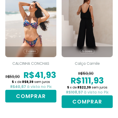
2 cores
5 cores
CALCINHA CONCHAS
Calça Camile
R$41,93
R$159,90
R$59,90
R$111,93
5
x de
R$8,39
sem juros
R$40,67
à vista no Pix
5
x de
R$22,39
sem juros
R$108,57
à vista no Pix
COMPRAR
COMPRAR