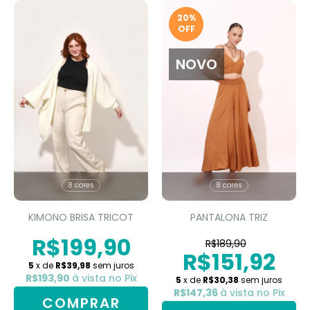
20
%
OFF
NOVO
8 cores
8 cores
KIMONO BRISA TRICOT
PANTALONA TRIZ
R$199,90
R$189,90
R$151,92
5
x de
R$39,98
sem juros
R$193,90
à vista no Pix
5
x de
R$30,38
sem juros
R$147,36
à vista no Pix
COMPRAR