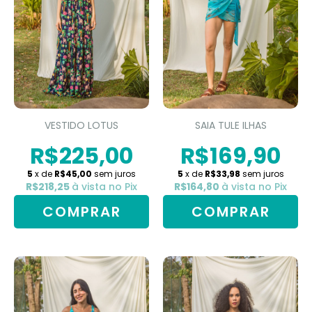
VESTIDO LOTUS
SAIA TULE ILHAS
R$225,00
R$169,90
5
x de
R$45,00
sem juros
5
x de
R$33,98
sem juros
R$218,25
à vista no Pix
R$164,80
à vista no Pix
COMPRAR
COMPRAR