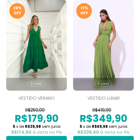
28
%
17
%
OFF
OFF
5 cores
6 cores
VESTIDO VERANO
VESTIDO LUNAR
R$250,00
R$419,90
R$179,90
R$349,90
5
x de
R$35,98
sem juros
5
x de
R$69,98
sem juros
R$174,50
à vista no Pix
R$339,40
à vista no Pix