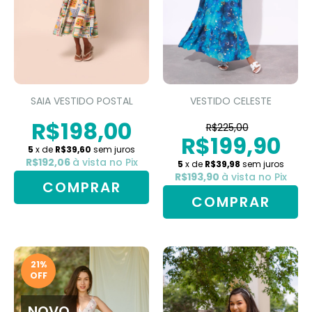
SAIA VESTIDO POSTAL
VESTIDO CELESTE
R$198,00
R$225,00
R$199,90
5
x de
R$39,60
sem juros
R$192,06
à vista no Pix
5
x de
R$39,98
sem juros
R$193,90
à vista no Pix
COMPRAR
COMPRAR
21
%
OFF
NOVO