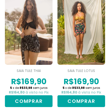
SAIA TULE THAI
SAIA TULE LOTUS
R$169,90
R$169,90
5
x de
R$33,98
sem juros
5
x de
R$33,98
sem juros
R$164,80
à vista no Pix
R$164,80
à vista no Pix
COMPRAR
COMPRAR