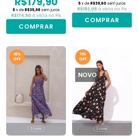
R$179,90
5
x de
R$39,60
sem juros
R$192,06
à vista no Pix
5
x de
R$35,98
sem juros
R$174,50
à vista no Pix
COMPRAR
COMPRAR
15
%
11
%
OFF
OFF
NOVO
2 cores
2 cores