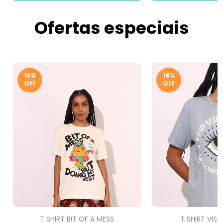
Ofertas especiais
16%
16%
OFF
OFF
T SHIRT BIT OF A MESS
T SHIRT VISUA