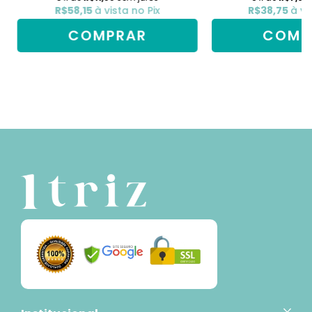
R$58,15
à vista no Pix
R$38,75
à vi
COMPRAR
COMP