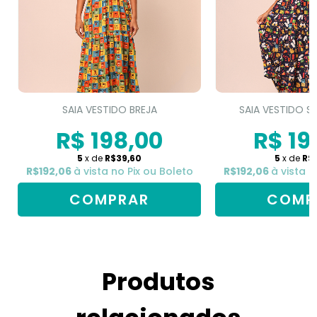
SAIA VESTIDO BREJA
SAIA VESTIDO S
R$ 198,00
R$ 19
5
x de
R$39,60
5
x de
R$
R$192,06
à vista no Pix ou Boleto
R$192,06
à vista n
COMPRAR
COMP
Produtos