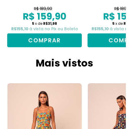
R$ 189,90
R$ 189,
R$ 159,90
R$ 15
5
x de
R$31,98
5
x de
R$
R$155,10
à vista no Pix ou Boleto
R$155,10
à vista n
COMPRAR
COMP
Mais vistos