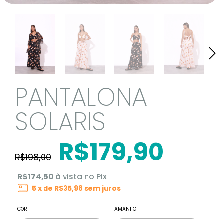
PANTALONA
SOLARIS
R$179,90
R$198,00
R$174,50
à vista no Pix
5
x de
R$35,98
sem juros
COR
TAMANHO