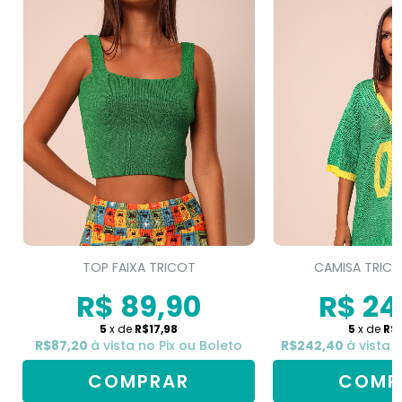
TOP FAIXA TRICOT
CAMISA TRICO
R$ 89,90
R$ 24
5
x de
R$17,98
5
x de
R$
R$87,20
à vista no Pix ou Boleto
R$242,40
à vista 
COMPRAR
COMP