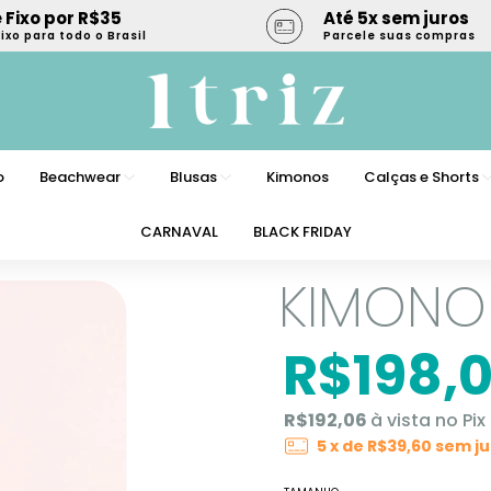
 Fixo por R$35
Até 5x sem juros
Fixo para todo o Brasil
Parcele suas compras
o
Beachwear
Blusas
Kimonos
Calças e Shorts
CARNAVAL
BLACK FRIDAY
KIMONO 
R$198,
R$192,06
à vista no Pix
5
x de
R$39,60
sem ju