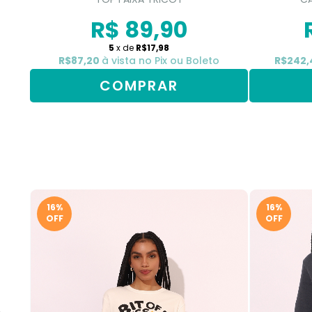
R$ 89,90
5
x de
R$17,98
R$87,20
à vista no Pix ou Boleto
R$242
COMPRAR
16%
16%
OFF
OFF