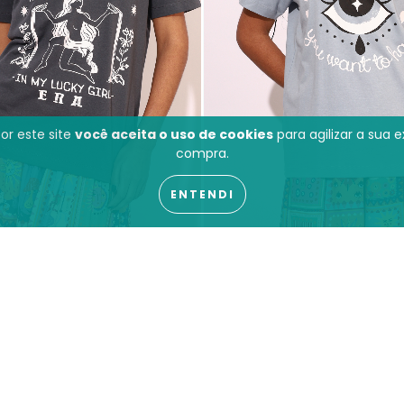
or este site
você aceita o uso de cookies
para agilizar a sua 
compra.
ENTENDI
T SHIRT LUCKY GIRL
T SHIRT VISUALIZE LIF
R$ 159,90
R$ 159
,90
R$ 189,90
5
x de
R$31,98
5
x de
R$31,98
10
à vista no Pix ou Boleto
R$155,10
à vista no Pix o
COMPRAR
COMPRAR