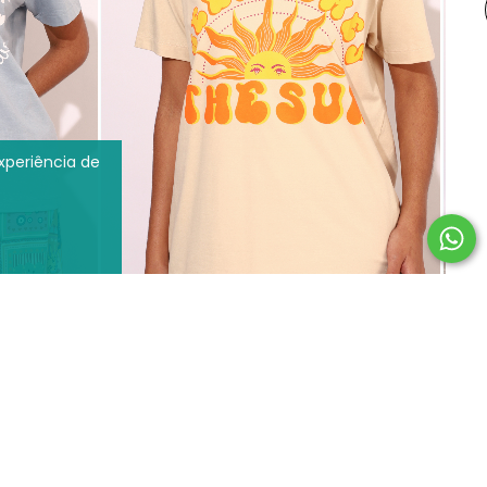
experiência de
E
T SHIRT HERE COMES THE SUN
,90
R$ 159,90
R$ 189,90
5
x de
R$31,98
u Boleto
R$155,10
à vista no Pix ou Boleto
COMPRAR