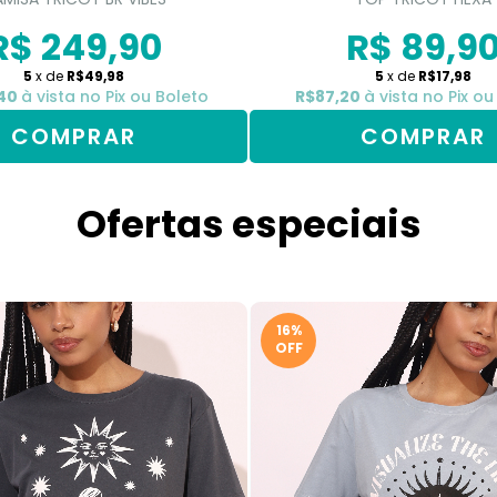
R$ 249,90
R$ 89,9
5
x de
R$49,98
5
x de
R$17,98
,40
à vista no Pix ou Boleto
R$87,20
à vista no Pix ou
COMPRAR
COMPRAR
Ofertas especiais
16%
OFF