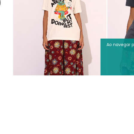
Ao navegar p
T SHIRT BIT OF A MESS
R$ 159,90
R$ 189,90
R$ 189
5
x de
R$31,98
R$155,10
à vista no Pix ou Boleto
R$155,
COMPRAR