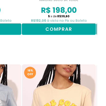
0
R$ 198,00
5
x de
R$39,60
 Boleto
R$192,06
à vista no Pix ou Boleto
COMPRAR
16%
9
OFF
OF