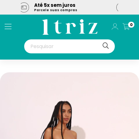
Promoções
Até 50% off - Clique Aqui
0