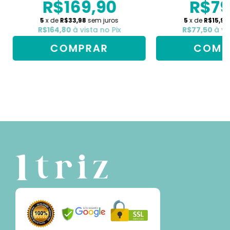
R$169,90
R$79
5
x de
R$33,98
sem juros
5
x de
R$15,98
R$164,80
à vista no Pix
R$77,50
à vi
COMP