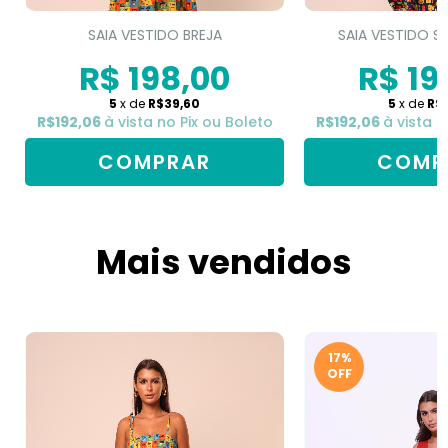
SAIA VESTIDO BREJA
SAIA VESTIDO S
R$ 198,00
R$ 19
5
x de
R$39,60
5
x de
R$
R$192,06
à vista no Pix ou Boleto
R$192,06
à vista n
COMPRAR
COMP
Mais vendidos
17%
OFF