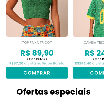
TOP FAIXA TRICOT
CAMISA TRICO
R$ 89,90
R$ 24
5
x de
R$17,98
5
x de
R$
R$87,20
à vista no Pix ou Boleto
R$242,40
à vista 
COMPRAR
COMP
Ofertas especiais