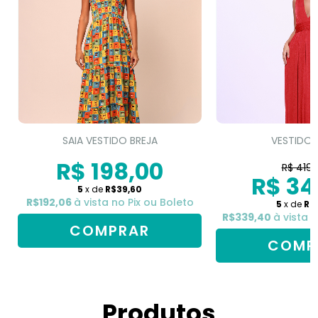
SAIA VESTIDO BREJA
VESTIDO 
R$ 198,00
R$ 419,
R$ 34
5
x de
R$39,60
R$192,06
à vista no Pix ou Boleto
5
x de
R$
R$339,40
à vista 
COMPRAR
COMP
Produtos