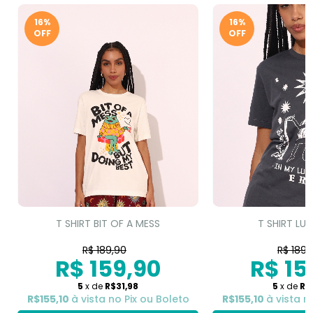
16%
16%
OFF
OFF
T SHIRT BIT OF A MESS
T SHIRT LUC
R$ 189,90
R$ 189,
R$ 159,90
R$ 15
5
x de
R$31,98
5
x de
R$
R$155,10
à vista no Pix ou Boleto
R$155,10
à vista n